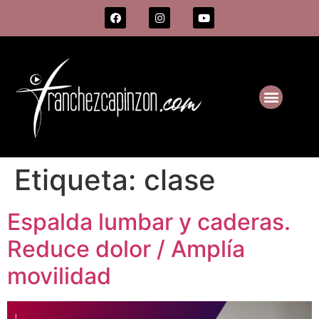
Etiqueta:
clase
Espalda lumbar y caderas.
Reduce dolor / Amplía
movilidad