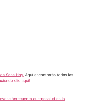
lda Sana Hoy,
Aquí encontrarás todas las
aciendo clic aquí!
revención
recuepra cuerpo
salud en la