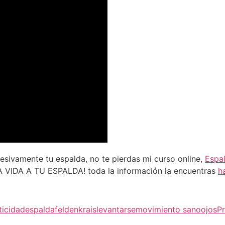
gresivamente tu espalda, no te pierdas mi curso online,
Espa
 VIDA A TU ESPALDA! toda la información la encuentras
h
ticidad
espalda
feldenkrais
levantarse
movimiento sano
ojos
P