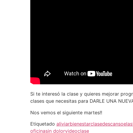
Si te interesó la clase y quieres mejorar pro
clases que necesitas para DARLE UNA NUEVA
Nos vemos el siguiente martes!!
Etiquetado
aliviar
bienestar
clase
descanso
elas
oficina
sin dolor
videoclase