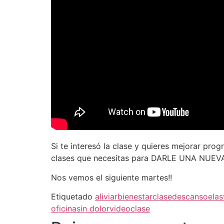
Si te interesó la clase y quieres mejorar pro
clases que necesitas para DARLE UNA NUEVA
Nos vemos el siguiente martes!!
Etiquetado
aliviar
bienestar
clase
descanso
elas
oficina
sin dolor
videoclase