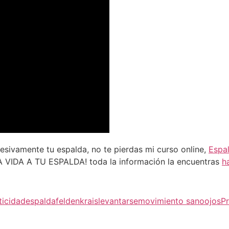
gresivamente tu espalda, no te pierdas mi curso online,
Espa
 VIDA A TU ESPALDA! toda la información la encuentras
h
ticidad
espalda
feldenkrais
levantarse
movimiento sano
ojos
P