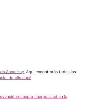
lda Sana Hoy,
Aquí encontrarás todas las
aciendo clic aquí!
revención
recuepra cuerpo
salud en la