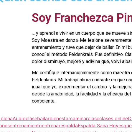
Soy Franchezca Pi
… y aprendí a vivir en un cuerpo que se mueve sin
Soy Maestra en danza. Me lesione severamente 
entrenamiento y tuve que dejar de bailar. En mi 
conocí el método Feldenkrais. Fue definitivo. Cla
dolor disminuyó, mejoré y adivina qué, volví a bail
Me certifiqué internacionalmente como maestra
Feldenkrais. Mi trabajo ahora consiste en que ca
igual que yo, experimentar el cambio y la mejorí
desde la amabilidad, la facilidad y la eficacia d
consciente.
 plena
Audioclase
bailar
bienestar
caminar
clase
clases online
C
ones
entrenamiento
entrenar
espalda
Espalda Sana Hoy
esque