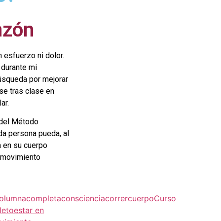
nzón
 esfuerzo ni dolor.
durante mi
búsqueda por mejorar
se tras clase en
ar.
 del Método
da persona pueda, al
a en su cuerpo
el movimiento
olumna
completa
consciencia
correr
cuerpo
Curso
leto
estar en