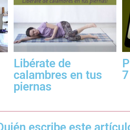
Libérate de
P
calambres en tus
7
piernas
Quién escribe este artícul