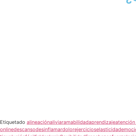
Etiquetado
alineación
aliviar
amabilidad
aprendizaje
atención
online
descanso
desinflamar
dolor
ejercicios
elasticidad
emoci