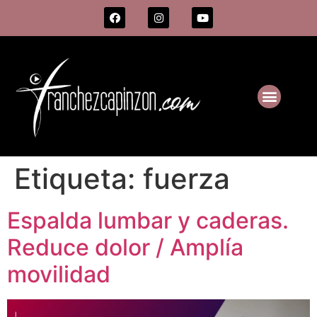
Etiqueta:
fuerza
Espalda lumbar y caderas.
Reduce dolor / Amplía
movilidad