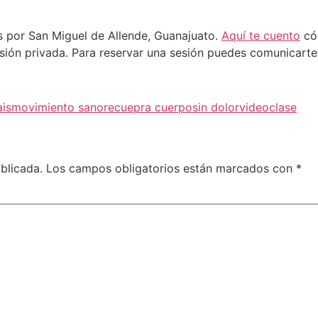
as por San Miguel de Allende, Guanajuato.
Aquí te cuento
cóm
esión privada. Para reservar una sesión puedes comunicart
ais
movimiento sano
recuepra cuerpo
sin dolor
videoclase
blicada.
Los campos obligatorios están marcados con
*