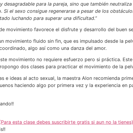
il y desagradable para la pareja, sino que también neutraliz
o. Si el sexo consigue regenerarse a pesar de los obstácul
ado luchando para superar una dificultad.”
 de movimiento favorece el disfrute y desarrollo del buen s
n movimiento fluido sin fin, que es impulsado desde la pel
 coordinado, algo así como una danza del amor.
este movimiento no requiere esfuerzo pero si práctica. Est
ropongo dos clases para practicar el movimiento de la pelv
as e ideas al acto sexual, la maestra Alon recomienda prim
nos haciendo algo por primera vez y la experiencia en par
tando!!
Para esta clase debes suscribirte gratis si aun no la tienes
s!!