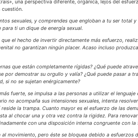
rais», una perspectiva diferente, orgánica, lejos del esfuer
 cuestión.
tos sexuales, y comprendes que engloban a tu ser total y 
para ti un dique de energía sexual.
que el hecho de invertir directamente más esfuerzo, reali
enital no garantizan ningún placer. Acaso incluso produzcan
iernas que están completamente rígidas? ¿Qué puede atraves
ose por demostrar su orgullo y valía? ¿Qué puede pasar a t
d, si no se sujetan enérgicamente?
ás fuerte, se impulsa a las personas a utilizar el lenguaje
io no acompaña sus intensiones sexuales, intenta resolver l
 reside la trampa. Cuanto mayor es el esfuerzo de las demá
a al chocar una y otra vez contra la rigidez. Para renovar 
dinadamente con una disposición interna congruente con la
a al movimiento, pero éste se bloquea debido a esfuerzos d