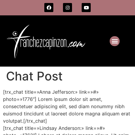
Chat Post
[trx_chat title=»Anna Jefferson:» link=»#»
photo=»1776″] Lorem ipsum dolor sit amet,
consectetuer adipiscing elit, sed diam nonummy nibh
euismod tincidunt ut laoreet dolore magna aliquam erat
volutpat.[/trx_chat]
[trx_chat title=»Lindsay Anderson:» link=»#»