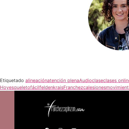
Etiquetado
alineación
atención plena
Audioclase
clases onlin
Hoy
esqueleto
fácil
feldenkrais
Franchezca
lesiones
movimien