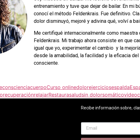
entrenamiento y tuve que dejar de bailar. En mi 
conocí el método Feldenkrais. Fue definitivo. Cla
dolor disminuyó, mejoré y adivina qué, volví a bail
Me certifiqué internacionalmente como maestra
Feldenkrais. Mi trabajo ahora consiste en que ca
igual que yo, experimentar el cambio y la mejorí
desde la amabilidad, la facilidad y la eficacia d
consciente.
e
consciencia
cuerpo
Curso online
dolor
ejercicios
espalda
Esp
to
recuperación
relajar
Restaura
salud
sin dolor
somático
videoc
Recibe información sobre, clas